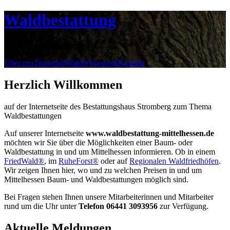
Waldbestattung
in und um Mittelhessen
Über uns
Trauerfall
Wälder
Vorsorge
Kontakt
Herzlich Willkommen
auf der Internetseite des Bestattungshaus Stromberg zum Thema
Waldbestattungen
Auf unserer Internetseite
www.waldbestattung-mittelhessen.de
möchten wir Sie über die Möglichkeiten einer Baum- oder
Waldbestattung in und um Mittelhessen informieren. Ob in einem
FriedWald®
, im
RuheForst®
oder auf
Regionalen Waldfriedhöfen
.
Wir zeigen Ihnen hier, wo und zu welchen Preisen in und um
Mittelhessen Baum- und Waldbestattungen möglich sind.
Bei Fragen stehen Ihnen unsere Mitarbeiterinnen und Mitarbeiter
rund um die Uhr unter
Telefon 06441 3093956
zur Verfügung.
Aktuelle Meldungen