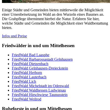
Einige Städte und Gemeinden bieten mittlerweile die Möglichkeit
einer Urnenbeisetzung im Wald an den Wurzeln eines Baumes an.
Die Grabpflege übernimmt hierbei die Natur. Erfahren Sie hier,
welche Städte und Gemeinden die Möglichkeit einer Waldbestattung
bieten.
Infos und Preise
Friedwälder in und um Mittelhessen
FriedWald Bad Laasphe
FriedWald Barbarossastadt Gelnhausen
FriedWald Dietzenbach
FriedWald Gelnhausen-Dreieckstein
FriedWald Herborn
FriedWald Lauterbach
FriedWald Lich
FriedWald Michelstadt im Odenwald
FriedWald Waldhessen Ludwigsau
FriedWald Hirschwiese Taunusstein
FriedWald Weilrod
Ruheforste in und um Mittelhessen