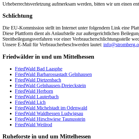
Urheberrechtsverletzung aufmerksam werden, bitten wir um einen en
Schlichtung
Die EU-Kommission stellt im Internet unter folgendem Link eine Platt
Diese Plattform dient als Anlaufstelle zur außergerichtlichen Beilegu
Streitbeilegungsverfahren vor einer Verbraucherschlichtungsstelle wede
Unsere E-Mail für Verbraucherbeschwerden lautet:
info@stromberg.o
Friedwälder in und um Mittelhessen
FriedWald Bad Laasphe
FriedWald Barbarossastadt Gelnhausen
FriedWald Dietzenbach
FriedWald Gelnhausen-Dreieckstein
FriedWald Herborn
FriedWald Lauterbach
FriedWald Lich
FriedWald Michelstadt im Odenwald
FriedWald Waldhessen Ludwigsau
FriedWald Hirschwiese Taunusstein
FriedWald Weilrod
Ruheforste in und um Mittelhessen