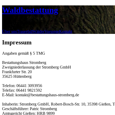
Waldbestattung
in und um Mittelhessen
Über uns
Trauerfall
Wälder
Vorsorge
Kontakt
Impressum
Angaben gemäß § 5 TMG
Bestattungshaus Stromberg
Zweigniederlassung der Stromberg GmbH
Frankfurter Str. 20
35625 Hüttenberg
Telefon: 06441 3093956
Telefax: 06441 9821592
E-Mail: kontakt@bestattungshaus-stromberg.de
Inhaberin: Stromberg GmbH, Robert-Bosch-Str. 10, 35398 Gießen, 
Geschäftsführer: Patric Stromberg
Amtsgericht Gießen: HRB 9899