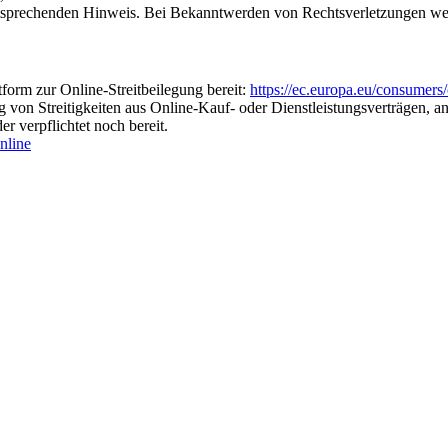
tsprechenden Hinweis. Bei Bekanntwerden von Rechtsverletzungen wer
form zur Online-Streitbeilegung bereit:
https://ec.europa.eu/consumers/
ng von Streitigkeiten aus Online-Kauf- oder Dienstleistungsverträgen, a
r verpflichtet noch bereit.
nline