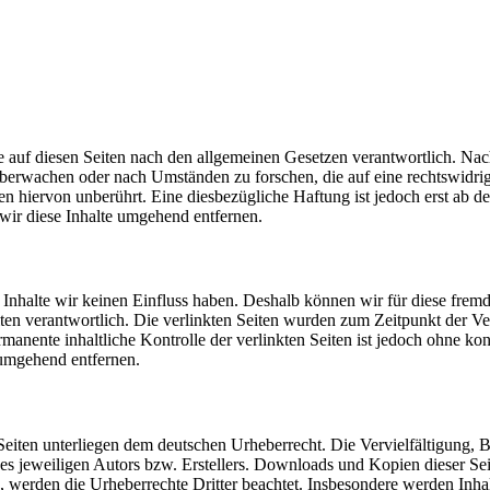
 auf diesen Seiten nach den allgemeinen Gesetzen verantwortlich. Nac
u überwachen oder nach Umständen zu forschen, die auf eine rechtswidri
 hiervon unberührt. Eine diesbezügliche Haftung ist jedoch erst ab d
ir diese Inhalte umgehend entfernen.
n Inhalte wir keinen Einfluss haben. Deshalb können wir für diese fre
 Seiten verantwortlich. Die verlinkten Seiten wurden zum Zeitpunkt der
manente inhaltliche Kontrolle der verlinkten Seiten ist jedoch ohne ko
umgehend entfernen.
n Seiten unterliegen dem deutschen Urheberrecht. Die Vervielfältigung,
 jeweiligen Autors bzw. Erstellers. Downloads und Kopien dieser Seite
n, werden die Urheberrechte Dritter beachtet. Insbesondere werden Inhal