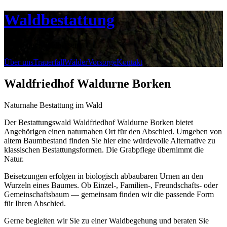
Waldbestattung
in und um Mittelhessen
Über uns
Trauerfall
Wälder
Vorsorge
Kontakt
Waldfriedhof Waldurne Borken
Naturnahe Bestattung im Wald
Der Bestattungswald Waldfriedhof Waldurne Borken bietet
Angehörigen einen naturnahen Ort für den Abschied. Umgeben von
altem Baumbestand finden Sie hier eine würdevolle Alternative zu
klassischen Bestattungsformen. Die Grabpflege übernimmt die
Natur.
Beisetzungen erfolgen in biologisch abbaubaren Urnen an den
Wurzeln eines Baumes. Ob Einzel-, Familien-, Freundschafts- oder
Gemeinschaftsbaum — gemeinsam finden wir die passende Form
für Ihren Abschied.
Gerne begleiten wir Sie zu einer Waldbegehung und beraten Sie