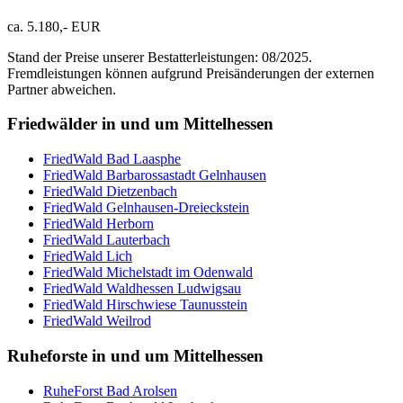
ca. 5.180,- EUR
Stand der Preise unserer Bestatterleistungen: 08/2025.
Fremdleistungen können aufgrund Preisänderungen der externen
Partner abweichen.
Friedwälder in und um Mittelhessen
FriedWald Bad Laasphe
FriedWald Barbarossastadt Gelnhausen
FriedWald Dietzenbach
FriedWald Gelnhausen-Dreieckstein
FriedWald Herborn
FriedWald Lauterbach
FriedWald Lich
FriedWald Michelstadt im Odenwald
FriedWald Waldhessen Ludwigsau
FriedWald Hirschwiese Taunusstein
FriedWald Weilrod
Ruheforste in und um Mittelhessen
RuheForst Bad Arolsen