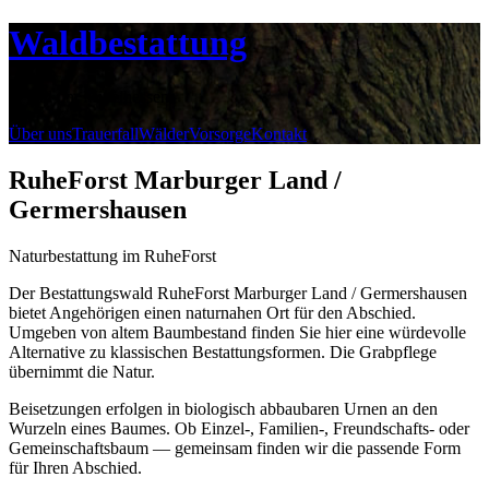
Waldbestattung
in und um Mittelhessen
Über uns
Trauerfall
Wälder
Vorsorge
Kontakt
RuheForst Marburger Land /
Germershausen
Naturbestattung im RuheForst
Der Bestattungswald RuheForst Marburger Land / Germershausen
bietet Angehörigen einen naturnahen Ort für den Abschied.
Umgeben von altem Baumbestand finden Sie hier eine würdevolle
Alternative zu klassischen Bestattungsformen. Die Grabpflege
übernimmt die Natur.
Beisetzungen erfolgen in biologisch abbaubaren Urnen an den
Wurzeln eines Baumes. Ob Einzel-, Familien-, Freundschafts- oder
Gemeinschaftsbaum — gemeinsam finden wir die passende Form
für Ihren Abschied.