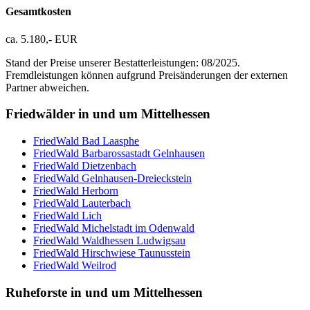
Gesamtkosten
ca. 5.180,- EUR
Stand der Preise unserer Bestatterleistungen: 08/2025.
Fremdleistungen können aufgrund Preisänderungen der externen
Partner abweichen.
Friedwälder in und um Mittelhessen
FriedWald Bad Laasphe
FriedWald Barbarossastadt Gelnhausen
FriedWald Dietzenbach
FriedWald Gelnhausen-Dreieckstein
FriedWald Herborn
FriedWald Lauterbach
FriedWald Lich
FriedWald Michelstadt im Odenwald
FriedWald Waldhessen Ludwigsau
FriedWald Hirschwiese Taunusstein
FriedWald Weilrod
Ruheforste in und um Mittelhessen